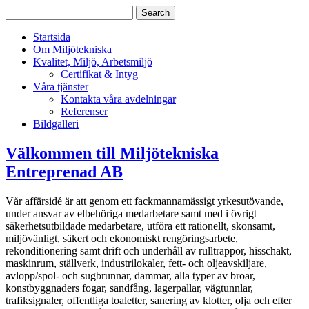
Startsida
Om Miljötekniska
Kvalitet, Miljö, Arbetsmiljö
Certifikat & Intyg
Våra tjänster
Kontakta våra avdelningar
Referenser
Bildgalleri
Välkommen till Miljötekniska
Entreprenad AB
Vår affärsidé är att genom ett fackmannamässigt yrkesutövande,
under ansvar av elbehöriga medarbetare samt med i övrigt
säkerhetsutbildade medarbetare, utföra ett rationellt, skonsamt,
miljövänligt, säkert och ekonomiskt rengöringsarbete,
rekonditionering samt drift och underhåll av rulltrappor, hisschakt,
maskinrum, ställverk, industrilokaler, fett- och oljeavskiljare,
avlopp/spol- och sugbrunnar, dammar, alla typer av broar,
konstbyggnaders fogar, sandfång, lagerpallar, vägtunnlar,
trafiksignaler, offentliga toaletter, sanering av klotter, olja och efter