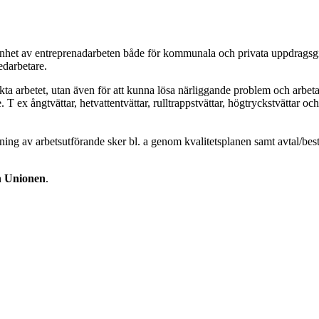
nhet av entreprenadarbeten både för kommunala och privata uppdragsg
edarbetare.
ta arbetet, utan även för att kunna lösa närliggande problem och arbeta
. T ex ångtvättar, hetvattentvättar, rulltrappstvättar, högtryckstvättar o
ing av arbetsutförande sker bl. a genom kvalitetsplanen samt avtal/best
h
Unionen
.