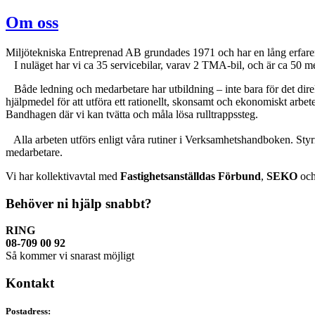
Om oss
Miljötekniska Entreprenad AB grundades 1971 och har en lång erfare
I nuläget har vi ca 35 servicebilar, varav 2 TMA-bil, och är ca 50 m
Både ledning och medarbetare har utbildning – inte bara för det direk
hjälpmedel för att utföra ett rationellt, skonsamt och ekonomiskt arbete
Bandhagen där vi kan tvätta och måla lösa rulltrappssteg.
Alla arbeten utförs enligt våra rutiner i Verksamhetshandboken. Styrn
medarbetare.
Vi har kollektivavtal med
Fastighetsanställdas Förbund
,
SEKO
oc
Behöver ni hjälp snabbt?
RING
08-709 00 92
Så kommer vi snarast möjligt
Kontakt
Postadress: